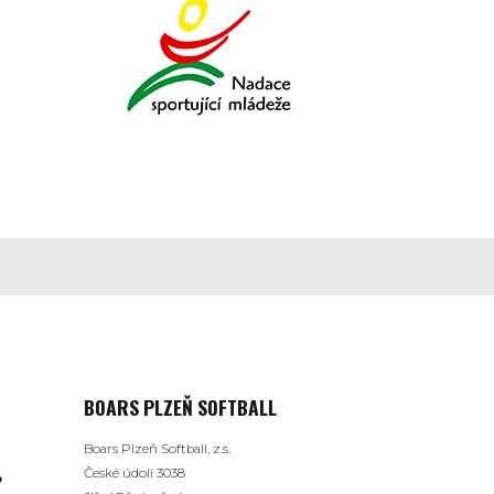
BOARS PLZEŇ SOFTBALL
Boars Plzeň Softball, z.s.
České údolí 3038