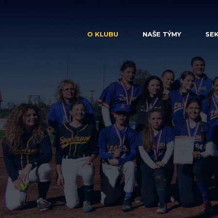
O KLUBU
NAŠE TÝMY
SEK